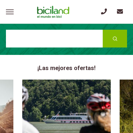
Pasar
al
contenido
principal
Busca
¡Las mejores ofertas!