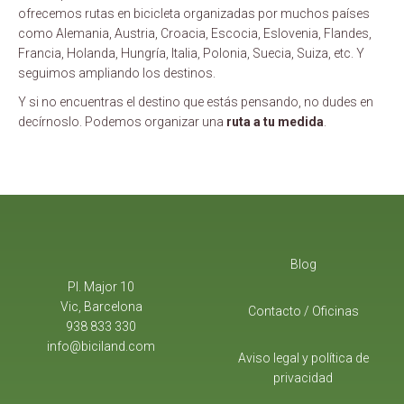
ofrecemos rutas en bicicleta organizadas por muchos países
como Alemania, Austria, Croacia, Escocia, Eslovenia, Flandes,
Francia, Holanda, Hungría, Italia, Polonia, Suecia, Suiza, etc. Y
seguimos ampliando los destinos.
Y si no encuentras el destino que estás pensando, no dudes en
decírnoslo. Podemos organizar una
ruta a tu medida
.
Blog
Pl. Major 10
Vic, Barcelona
Contacto / Oficinas
938 833 330
info@biciland.com
Aviso legal y política de
privacidad