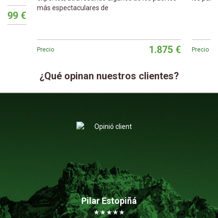
Precio
1.875 €
699 €
Precio
¿Qué opinan nuestros clientes?
r
Pilar Estopiñá
★
★
★
★
★