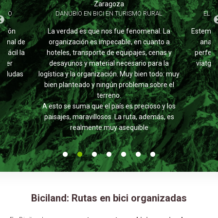
Zaragoza
ARCO
DANUBIO EN BICI EN TURISMO RURAL
EL D
nción
La verdad es que nos fue fenomenal. La
Estem mo
rsonal de
organización es impecable, en cuanto a
anar r
 fácil la
hoteles, transporte de equipajes, cenas y
perfecta
l ser
desayunos y material necesario para la
viatge 
 y dudas
logística y la organización. Muy bien todo: muy
bien planteado y ningún problema sobre el
terreno.
A esto se suma que el país es precioso y los
paisajes, maravillosos. La ruta, además, es
realmente muy asequible
Biciland: Rutas en bici organizadas