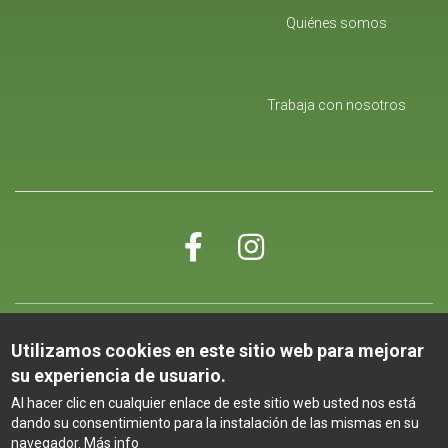
Quiénes somos
Trabaja con nosotros
Utilizamos cookies en este sitio web para mejorar
Menú
su experiencia de usuario.
Viatges Alemany
Suiza Vacaciones
Austria Vacaciones
corporativo
Al hacer clic en cualquier enlace de este sitio web usted nos está
dando su consentimiento para la instalación de las mismas en su
Swiss Trains
Terranova Tours
navegador.
Más info