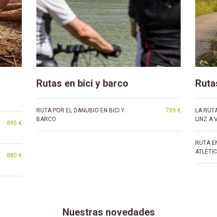
Rutas en bici y barco
Ruta
RUTA POR EL DANUBIO EN BICI Y
789 €
LA RUTA
BARCO
LINZ A 
895 €
RUTA EN
ATLÉTI
880 €
Nuestras novedades